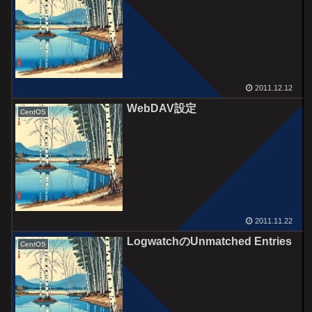
2011.12.12
WebDAV設定
CentOS
2011.11.22
LogwatchのUnmatched Entries
CentOS