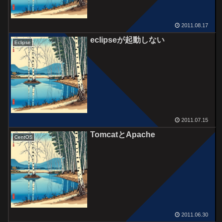
2011.08.17
eclipseが起動しない
Eclipse
2011.07.15
TomcatとApache
CentOS
2011.06.30