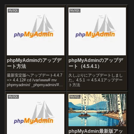
MySQL
MySQL
phpMyAdminのアップデ
phpMyAdminのアップデ
ート方法
ート（4.5.4.1）
最新安定版へアップデート4.4.7
久しぶりにアップデートしまし
=> 4.4.12# cd /var/www# mv
た。4.5.1 ⇒ 4.5.4.1アップデー
phpmyadmin/ _phpmyadmin/#
ト方法
wget --no-check-certificate# tar
xzvf phpMyAdmin-...
MySQL
MySQL
phpMyAdmin最新版アッ