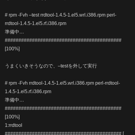
# rpm -Fvh –test rrdtool-1.4.5-1.el5.wrl.i386.rpm perl-
rrdtool-1.4.5-1.el5.rf.i386.rpm
準備中…
###########################################
[100%]
うまくいきそうなので、–testを外して実行
# rpm -Fvh rrdtool-1.4.5-1.el5.wrl.i386.rpm perl-rrdtool-
1.4.5-1.el5.rf.i386.rpm
準備中…
###########################################
[100%]
1:rrdtool
########################################### [