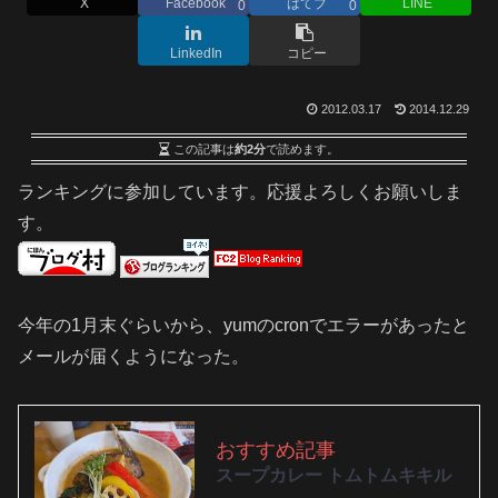
X
Facebook
はてブ
LINE
0
0
LinkedIn
コピー
2012.03.17
2014.12.29
この記事は
約2分
で読めます。
ランキングに参加しています。応援よろしくお願いしま
す。
今年の1月末ぐらいから、yumのcronでエラーがあったと
メールが届くようになった。
おすすめ記事
スープカレー トムトムキキル