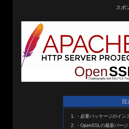
スポ
目
・必要パッケージのイン
・OpenSSLの最新バ