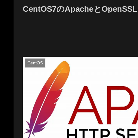
CentOS7のApacheとOpen
CentOS