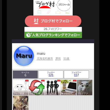
maru
北海道札幌市
男性
51歳
サークル
フォロー
フォロワー
6
121
117
ブログ更新報告サークル
ブログを更新したらここで報告
みんなで気軽にアクセスアップ
💙ブロガー応援&更新報告♪💙
ブログアクセスアップサークル
【公式】ペットサークル