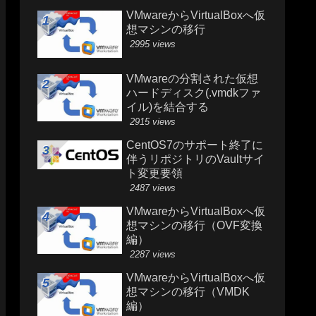
VMwareからVirtualBoxへ仮
想マシンの移行
2995 views
VMwareの分割された仮想
ハードディスク(.vmdkファ
イル)を結合する
2915 views
CentOS7のサポート終了に
伴うリポジトリのVaultサイ
ト変更要領
2487 views
VMwareからVirtualBoxへ仮
想マシンの移行（OVF変換
編）
2287 views
VMwareからVirtualBoxへ仮
想マシンの移行（VMDK
編）