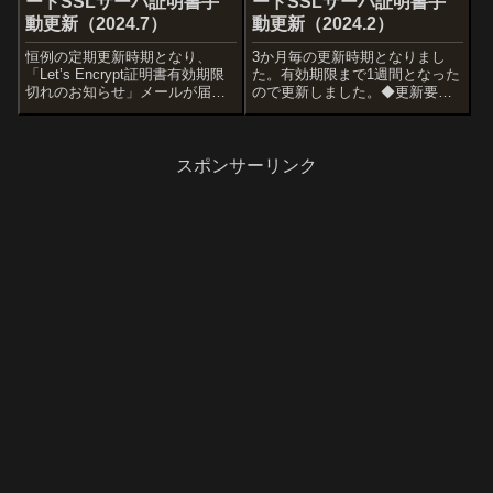
ードSSLサーバ証明書手
ードSSLサーバ証明書手
動更新（2024.7）
動更新（2024.2）
恒例の定期更新時期となり、
3か月毎の更新時期となりまし
「Let’s Encrypt証明書有効期限
た。有効期限まで1週間となった
切れのお知らせ」メールが届い
ので更新しました。◆更新要領
て有効期限まで1週間を切ったの
更新要領は、過去記事「Let’s
で更新しました。◆更新要領更
EncryptでワイルドカードSSLサ
新要領は、過去記事「Let’s
ーバ証明書取得」と同様です。
EncryptでワイルドカードSSLサ
◆関連記事関連記事として
スポンサーリンク
ーバ証明書取得」...
「Let’s Encryptワ...