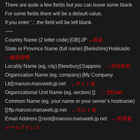
There are quite a few fields but you can leave some blank
For some fields there will be a default value,
If you enter ‘.’, the field will be left blank.
—–
Country Name (2 letter code) [GB]:JP
←国名
State or Province Name (full name) [Berkshire]:Hokkaido
←都道府県
Locality Name (eg, city) [Newbury]:Sapporo
←市区町村
Organization Name (eg, company) [My Company
Ltd]:marusv.maruweb.jp.net
←サイト名
Organizational Unit Name (eg, section) []:
←空Enter
Common Name (eg, your name or your server’s hostname)
[]:ftp.marusv.maruweb.jp.net
←ホスト名
Email Address []:root@marusv.maruweb.jp.net
←管理者
メールアドレス