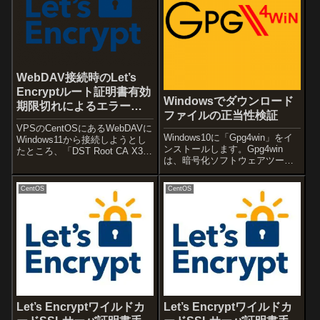
WebDAV接続時のLet’s
Encryptルート証明書有効
Windowsでダウンロード
期限切れによるエラー対
ファイルの正当性検証
応
VPSのCentOSにあるWebDAVに
Windows10に「Gpg4win」をイ
Windows11から接続しようとし
ンストールします。Gpg4win
たところ、「DST Root CA X3」
は、暗号化ソフトウェアツール
証明書の有効期限切れによるエ
であるGnuPG（GNU Privacy
ラーが表示されましたので対処
Guard）で、公開鍵暗号に基づ
しました。◆Let’s Encryptのル
CentOS
CentOS
き、電子メールやファイルの暗
ート証明書の有効期限切れ...
号化・署名、ファイルの検証な
どのため...
Let’s Encryptワイルドカ
Let’s Encryptワイルドカ