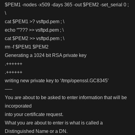
$PEM1 -nodes -x509 -days 365 -out $PEM2 -set_serial 0 ;
\
cat $PEM1 >? vsftpd.pem ; \
echo “”??? >> vsftpd.pem ; \
cat $PEM2 >> vsftpd.pem ; \
rm -f $PEM1 $PEM2
Generating a 1024 bit RSA private key
.++++++
.++++++
writing new private key to ‘/tmp/openssl.GC8345’
—–
You are about to be asked to enter information that will be
incorporated
into your certificate request.
What you are about to enter is what is called a
Distinguished Name or a DN.