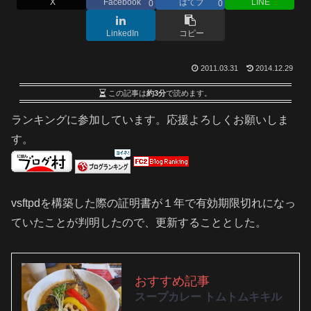
X
Facebook
はてブ
LINE
0
0
LinkedIn
コピー
2011.03.31
2014.12.29
この記事は
約3分
で読めます。
ランキングに参加しています。応援よろしくお願いしま
す。
vsftpdを構築した際の証明書が１年で有効期限切れになっ
ていたことが判明したので、更新することとした。
おすすめ記事
スープカレー トムトムキキル