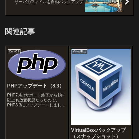
サーバのファイルを自動バックアップ
関連記事
CentOS
VirtualBox
PHPアップデート（8.3）
PHP7.4のサポート終了から1年
以上も放置状態だったので、
PHP8.3にアップデートしまし
た。基本的には、前回PHP7.4に
アップデートした際の記事
「PHPアップデート」と同様で
す。◆バージョン確認・OSのバ
VirtualBoxバックアップ
ージョン# cat /etc/...
（スナップショット）