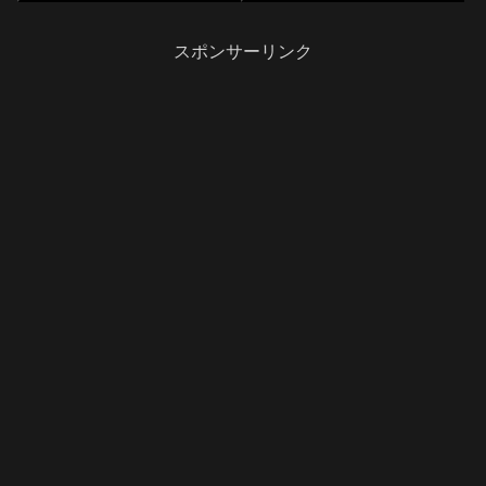
クローンの作成「Oracle VM
VirtualBox マネージャー」で複
製する仮想マシンを選択し、右
スポンサーリンク
クリックメニューから「ク...