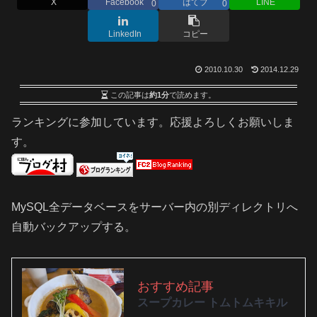
X
Facebook
はてブ
LINE
0
0
LinkedIn
コピー
2010.10.30
2014.12.29
この記事は
約1分
で読めます。
ランキングに参加しています。応援よろしくお願いしま
す。
MySQL全データベースをサーバー内の別ディレクトリへ
自動バックアップする。
おすすめ記事
スープカレー トムトムキキル