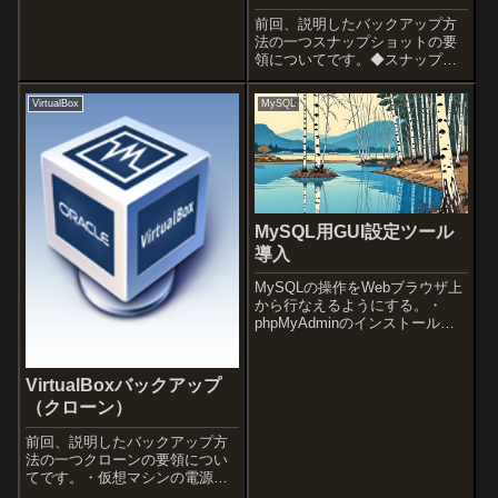
前回、説明したバックアップ方
法の一つスナップショットの要
領についてです。◆スナップシ
ョットの作成スナップショット
を作成したい仮想マシンでメニ
VirtualBox
MySQL
ューから「仮想マシン」→「ス
ナップショット作成」をクリッ
クします。「仮想マシンのスナ
ップショット作成...
MySQL用GUI設定ツール
導入
MySQLの操作をWebブラウザ上
から行なえるようにする。・
phpMyAdminのインストール及
び設定
VirtualBoxバックアップ
（クローン）
前回、説明したバックアップ方
法の一つクローンの要領につい
てです。・仮想マシンの電源は
オフにする必要があります。◆