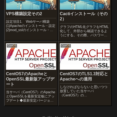
VPS構築設定その2
Cactiインストール（その
2）
設定項目1. Webサーバ構築
(1)Apacheのインストール・設定
グラフのHTML化グラフをHTML
(2)mod_sslのインストール・設
化して、外部から確認できるよ
定(3)WebDAV機能の追加・設
うにする。その際、パスワード
定・アクセス制御2. アクセス
によるアクセス制限をかける。
ログ解析(1)AWStatsのインスト
Apacheの設定# mkdir
CentOS
CentOS
ール・設定・アクセス制御(2)
/var/www/cactihtml ← HTML
リ...
作成先ディレクトリ作成# chown
...
CentOS7のApacheと
CentOS7のTLS1.3対応と
OpenSSL最新版アップデ
Apacheへの適用
ート
しなければならないと思いつつ
放置していた当サーバ
当サーバ（CentOS7）のApache
（CentOS7）の
とOpenSSLを最新安定板にアッ
TLS1.3（OpenSSL1.1.1）対応
プデート◆最新安定バージョン
とApacheへの適用をした際の備
OpenSSLの最新バージョンは
忘録◆インストール済みバージ
2024.1.30にリリースされていま
ョン# /usr/bin/openssl
す。前回アップデート
versionOpenS...