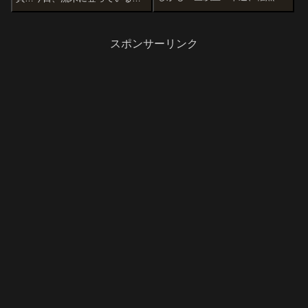
育ネットへと移動… しかし何故
を見て一安心…。先日には、ラ
今頃増えるんだ!?ブラックモー
ミーノーズテトラが1匹、いつの
リーは1匹しかいないし、ミック
間にか水槽を飛び出して発見時
スバルーンモーリーは2匹ともメ
には既に干乾びて☆になってし
スポンサーリンク
スだし!?そして、しばらく観察
まいました…。そろそろ、水槽
して...
の掃除もし...