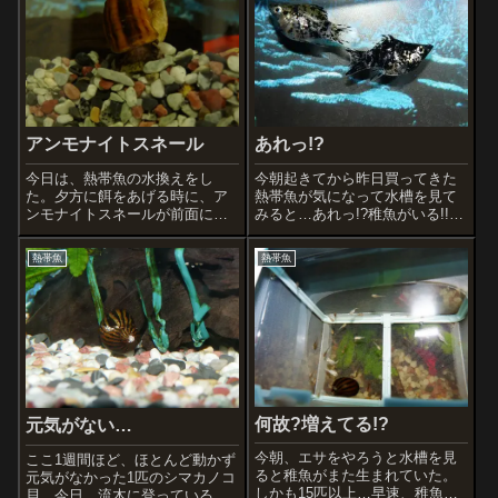
アンモナイトスネール
あれっ!?
今日は、熱帯魚の水換えをし
今朝起きてから昨日買ってきた
た。夕方に餌をあげる時に、ア
熱帯魚が気になって水槽を見て
ンモナイトスネールが前面にい
みると…あれっ!?稚魚がいる!!数
たのでプレコの餌を入れて見て
えると3匹…ダルメシアンバルー
いると食べている所を見ること
ンモーリーのお腹の中にいたら
熱帯魚
熱帯魚
ができたので写真を撮った。で
しい。環境が変わってビックリ
も写真だとちょっと分かりにく
して出てきたのか!?居心地が良
い。
くて生まれたのか!?とりあえ
ず、朝...
何故?増えてる!?
元気がない…
今朝、エサをやろうと水槽を見
ここ1週間ほど、ほとんど動かず
ると稚魚がまた生まれていた。
元気がなかった1匹のシマカノコ
しかも15匹以上…早速、稚魚飼
貝…今日、流木に登っているの