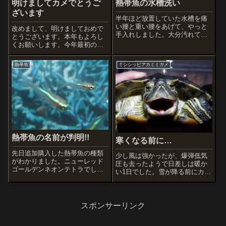
明けましてカメでとうご
熱帯魚の水槽洗い
ざいます
半年ほど放置していた水槽を痛
い腰と重い腰をあげて、やっと
改めまして、明けましておめで
手入れしました。大分汚れてい
とうございます。本年もよろし
て大変でした。サイアミーズフ
くお願いします。今年最初の記
ライングフォックスは大きくな
事は、カメです。21年目、まだ
ったなぁ…ニューレッドゴール
まだ元気です。手の上で暴れま
熱帯魚
ミシシッピアカミミガメ
デンネオンテトラはいつの間に
わる動画も。
か1匹になっているし、他の4匹
は跡形もないし...
熱帯魚の名前が判明!!
寒くなる前に…
先日追加購入した熱帯魚の種類
少し風は強かったが、爆弾低気
がわかりました。ニューレッド
圧も去ったようで日差しは暖か
ゴールデンネオンテトラでし
い1日でした。雪が降る前にカメ
た。そして、ラミーノーズテト
をきれいにしようと思い、午後
ラが1匹☆になってしましい、稚
から水槽洗いとカメもブラシで
魚も大分減ってしまいました。
擦ってきれいにしました。流石
うまく育たないなぁ…ミックス
に体長を図りましたがこれ以上
スポンサーリンク
バルーンモーリー（成魚）×2匹
は大きくならないようで、約20
ミックスバルー...
センチのまま...