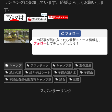
ランキングに参加しています。応援よろしくお願いしま
す。
フォロー
この記事が気に入ったら最新ニュース情報を、
フォロー
してチェックしよう！
キャンプ
アスレチック
キャンプ場
五色温泉
湧水の里
焼きそばシート
羊蹄の湧き水
羊蹄山
羊蹄山自然公園真狩キャンプ場
試食
豆腐
スポンサーリンク