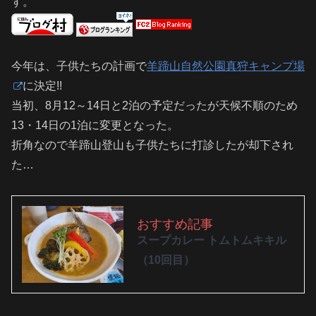
す。
今年は、子供たちの計画で
羊蹄山自然公園真狩キャンプ場
に決定!!
当初、8月12～14日と2泊の予定だったが天候不順のため
13・14日の1泊に変更となった。
折角なので羊蹄山登山も子供たちに打診したが却下され
た…
おすすめ記事
スープカレー トムトムキキル
（10回目）