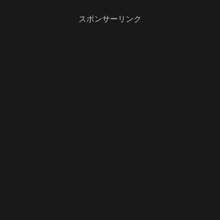
ったのですが、今年は受験生な
ので勉強しながら留守番です。
最後の追い込みなので頑張って
スポンサーリンク
ください。全山にするか迷った
のですが、娘は今...