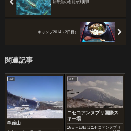
熱帯魚の名前が判明!!
キャンプ2014（2日目）
関連記事
日常
スキー
ニセコアンヌプリ国際ス
キー場
羊蹄山
16日～18日はニセコアンヌプリ