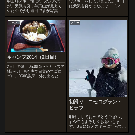
中山峠スキー場に行ったのです
でスキーをしていました。16日
が、天気も良く羊蹄山が見えて
は天気も良かったので、ゴンド
いたので少し遠目ですが写真を
ラを降りてから羊蹄山を撮りま
撮ったのでアップしました。
した。16日、下からの斜面で
す。羊蹄山です。17日、下から
キャンプ
スキー
の斜面ですが、悪天候で前が見
えませんでした。風も強くて、
顔が痛か...
キャンプ2014（2日目）
2日目の朝…0500頃からカラスの
騒がしい鳴き声で目覚めてゴロ
ゴロ。0600起床、外に出ると多
数の登山者が準備を整えてい
た。0700朝食、白米と今年もス
ウィートコーンにマカロニを入
れて煮込んだスープ。しばら
く、ゆったりした後に撤収準
初滑り…ニセコグラン・
備…車に...
ヒラフ
明けましておめでとうございま
す今年もよろしくお願いしま
す。3日に娘とスキーに行ってき
ました。昨年は、息子と二人だ