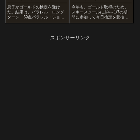
息子がゴールドの検定を受け
今年も、ゴールド取得のため、
た。結果は、パラレル・ロング
スキースクールに1/4～1/7の期
ターン 59点パラレル・ショー
間に参加して今日検定を受検し
トターン 59点総合滑降 58点
た。結果は、パラレル・ロング
と残念な結果となってしまっ
ターン 60点パラレル・ショー
た。次回2月にも検定があるらし
トターン 60点総合滑降 60点
いので今季合格を目指して練習
と、ギリギリではあるが見事合
スポンサーリンク
をして行く。ガンバレ、息子!!
格した。息子もこれにはガッツ
ポー...