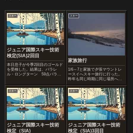
スキー
スキー
ジュニア国際スキー技術
検定(SIA)2回目
家族旅行
本日息子が今季2回目のゴールド
1/6～7と家族で夕張マウントレ
を受検した。結果は、パラレ
ースイへスキー旅行に行った。
ル・ロングターン 59点パラレ
昨年も同じ時期に同じ場所へ行
ル・ショートターン 60点総合
ったのだが今年も行ってきた。
滑降 58点ショートターンは合
子供がジュニア国際スキー技術
格点だったが、他が前回同様と
スキー
スキー
検定（SIA）のゴールド取得を目
なった。再来週には今季最後の
指して参加するスキースクール
検定があるので、それまで一生
前の足慣らしと練習を兼ねての
懸命練習し...
計画。娘...
ジュニア国際スキー技術
ジュニア国際スキー技術
検定（SIA)
検定（SIA)3回目