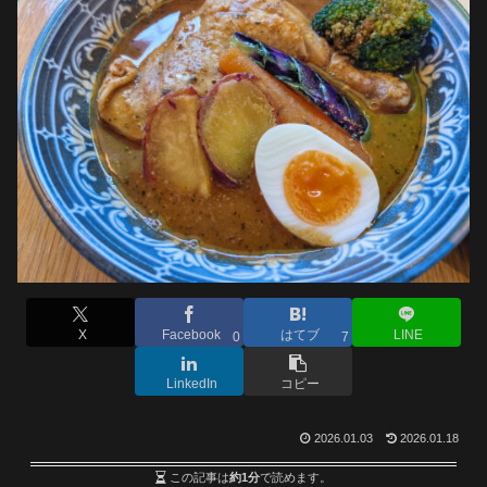
X
Facebook
はてブ
LINE
0
7
LinkedIn
コピー
2026.01.03
2026.01.18
この記事は
約1分
で読めます。