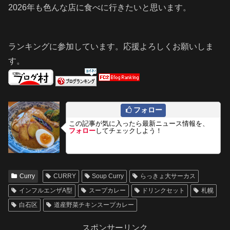
2026年も色んな店に食べに行きたいと思います。
ランキングに参加しています。応援よろしくお願いしま
す。
フォロー
この記事が気に入ったら最新ニュース情報を、
フォロー
してチェックしよう！
Curry
CURRY
Soup Curry
らっきょ大サーカス
インフルエンザA型
スープカレー
ドリンクセット
札幌
白石区
道産野菜チキンスープカレー
スポンサーリンク