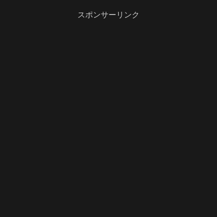
のは、レンコンのはさみ揚げス
べログ）に行って来ました。入
ープカレースープは、トマト辛
り口前には、のぼりが出て...
スポンサーリンク
さは、4辛（大辛）...