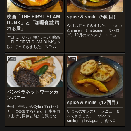
映画「THE FIRST SLAM
spice & smile（5回目）
DUNK」と「咖喱食堂 晴
今月も行ってきました。「spice
れる屋」
& smile」（Instagram、食べロ
グ）12月のマンスリーメニュー
昨日は、やっと観たかった映画
注文したのは、もちろんマンス
「THE FIRST SLAM DUNK」を
リーメニュー冬の野菜と選べる
観に行ってきました。スラムダ
トッピング15品目スープカレー
ンク世代なだけに最高でし
トッピングは、Cの野菜増し（5
た！！しかも、公開されてから
種）スープは、...
Curry
Curry
大分経っているので映画館も空
いていて観やすくてよかったで
す。映画の上映時間が11時30
分...
ベンベラネットワークカ
ンパニー
spice & smile（12回目）
先日、午後からCyber道netセミ
いつものマンスリーメニュー食
ナーに参加するため、仕事を切
べてきました。「spice &
り上げて同僚と前から気になっ
smile」（Instagram、食べロ
ていたスープカレー「ベンベラ
グ）ビールも注文BROOKLYN
ネットワークカンパニー」
LAGERクラフトビール注文した
（Instagram、X、Threads、食