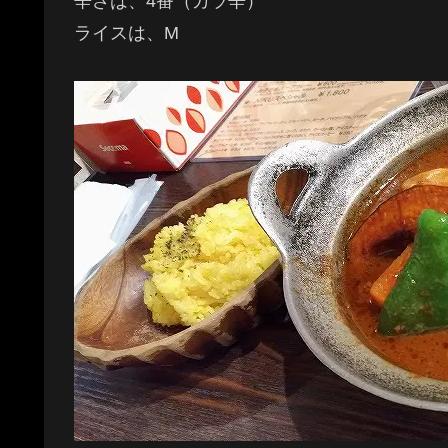
辛さは、4番（カラ辛）
ライスは、M