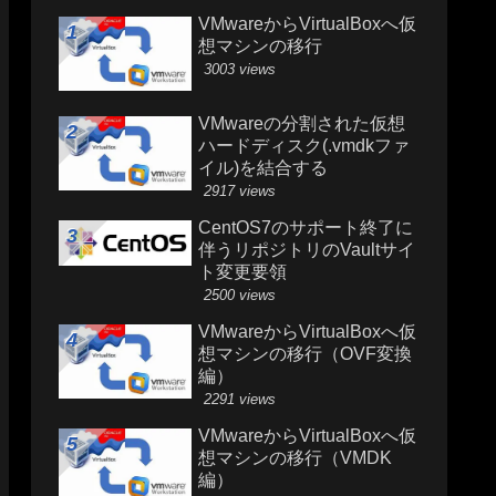
VMwareからVirtualBoxへ仮
想マシンの移行
3003 views
VMwareの分割された仮想
ハードディスク(.vmdkファ
イル)を結合する
2917 views
CentOS7のサポート終了に
伴うリポジトリのVaultサイ
ト変更要領
2500 views
VMwareからVirtualBoxへ仮
想マシンの移行（OVF変換
編）
2291 views
VMwareからVirtualBoxへ仮
想マシンの移行（VMDK
編）