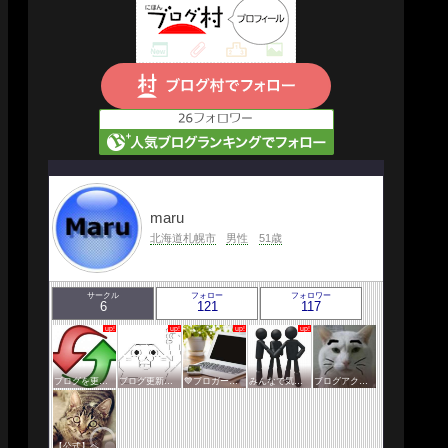
maru
北海道札幌市
男性
51歳
サークル
フォロー
フォロワー
6
121
117
ブログを更新したらここで報告
ブログ更新報告サークル
💙ブロガー応援&更新報告♪💙
みんなで気軽にアクセスアップ
ブログアクセスアップサークル
【公式】ペットサークル