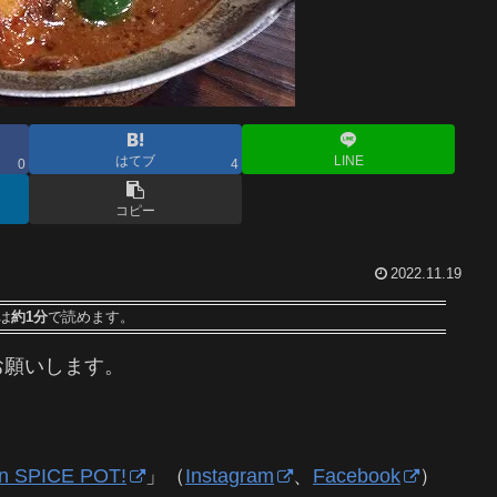
はてブ
LINE
0
4
コピー
2022.11.19
は
約1分
で読めます。
お願いします。
hen SPICE POT!
」（
Instagram
、
Facebook
）