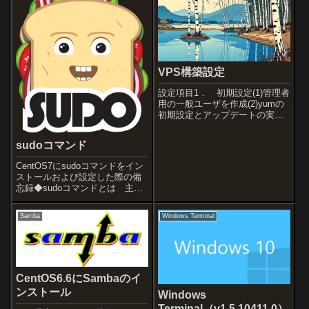
VPS構築設定
設定項目1． 初期設定(1)管理者
用の一般ユーザを作成(2)yumの
初期設定とアップデートの実行
(3)root宛のメール転送設定
(4)SELinuxの無効化(5)nkfコマン
sudoコマンド
ドのインストール(6)/etc/hostsフ
ァイルの編集(7)/e...
CentOS7にsudoコマンドをイン
ストールおよび設定した際の備
忘録◆sudoコマンドとは 主に
UNIX系のOSにおいて、ログイ
ンユーザが他のユーザ（一般的
Samba
Windows Terminal
に特権ユーザ「root」）の権限で
コマンドを実行する際に使用す
るコマンド詳細は公式...
CentOS6.6にSambaのイ
ンストール
Windows
Terminal（v1.5.10411.0）