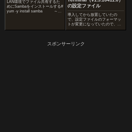
LAN環境でファイル共有するた
の設定ファイル
めにSambaをインストールする#
yum -y install samba ～中
導入してから放置していたの
略～インストール: samba.i686
で、設定ファイルのフォーマッ
0:3.6.23-12.el6完了しました!#
トが変更になっていたので、確
useradd -s /sbin/...
認のため…久しぶりに起動する
とglobals設定のエラーが表示さ
れました。globalsプロパティが
廃止されていて、設定ファイル
スポンサーリンク
のフォーマットの修正の必要が
あ...