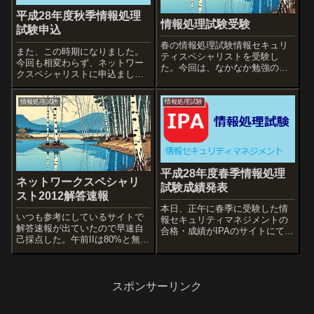
平成28年度秋季情報処理
情報処理試験受験
試験申込
春の情報処理試験情報セキュリ
また、この時期になりました。
ティスペシャリストを受験し
今回も相変わらず、ネットワー
た。今回は、なかなか勉強の時
クスペシャリストに申込まし
間が取れないのとやる気が起き
た。受験申し込みはこちらで
ずまったく勉強せずに受験する
す。インターネットによる申込
ことになった。結果、やはり午
情報処理試験
情報処理試験
み期限は8月19日（金）20時まで
後Ⅰが全くできなかった…い
となっています。
や、午前Ⅱすら危ないかも…と
りあえず、明日の午前...
平成28年度春季情報処理
ネットワークスペシャリ
試験成績発表
スト2012解答速報
本日、正午に春季に受験した情
いつも参考にしているサイトで
報セキュリティマネジメントの
解答速報が出ていたので早速自
合格・成績がIPAのサイトにて発
己採点した。午前IIは80%と無難
表されました。合格することが
に取ったけど、午後Iがやっぱり
できました。やっぱりうれしい
ダメっぽい…。午後IIもそれなり
ものです。
にできてそうだけど…。午後I次
第か。参考サイト：わく☆すた
スポンサーリンク
ブログ