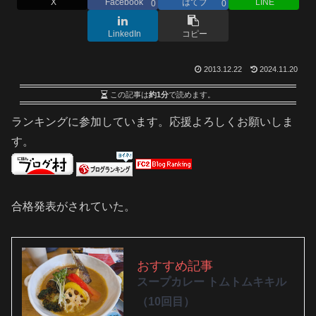
X
Facebook
はてブ
LINE
0
0
LinkedIn
コピー
2013.12.22
2024.11.20
この記事は
約1分
で読めます。
ランキングに参加しています。応援よろしくお願いしま
す。
合格発表がされていた。
おすすめ記事
スープカレー トムトムキキル
（10回目）