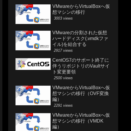
VMwareからVirtualBoxへ仮
想マシンの移行
3003 views
VMwareの分割された仮想
ハードディスク(.vmdkファ
イル)を結合する
2917 views
CentOS7のサポート終了に
伴うリポジトリのVaultサイ
ト変更要領
2500 views
VMwareからVirtualBoxへ仮
想マシンの移行（OVF変換
編）
2291 views
VMwareからVirtualBoxへ仮
想マシンの移行（VMDK
編）