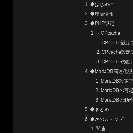
◆はじめに
◆環境情報
◆PHP設定
・OPcache
OPcache設
OPcache設
OPcacheの
◆MariaDB高速化
MariaDB設
MariaDBの再
MariaDBの動
◆まとめ
◆次のステップ
関連