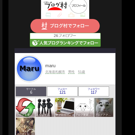
maru
北海道札幌市
男性
51歳
サークル
フォロー
フォロワー
6
121
117
ブログを更新したらここで報告
みんなで気軽にアクセスアップ
💙ブロガー応援&更新報告♪💙
ブログ更新報告サークル
ブログアクセスアップサークル
【公式】ペットサークル