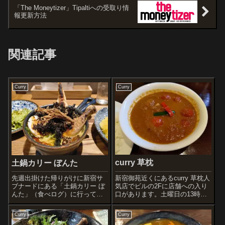
「The Moneytizer」Tipaltiへの受取り情
報更新方法
関連記事
Curry
Curry
curry 草枕
土鍋カリー ぼんた
新宿御苑近くにあるcurry 草枕人
先週出掛けた帰りがけに新宿サ
気店でビルの2Fに店舗への入り
ブナードにある「土鍋カリー ぼ
口があります。土曜日の13時過
んた」（食べログ）に行ってき
ぎたくらいでしたが、階段に行
ました。メニューです注文した
列が出来ていました。30分程並
のは、しっとり柔らかチキンレ
Curry
Curry
び、席に案内されました。注文
ッグスープカレーライスは、タ