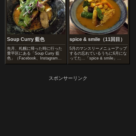
したのは、トマトチキンライス
ーメリックライス辛さは、
普通辛さはおすすめの3番プチ
LEVEL 4トッピングは、黒ばら
ト...
海苔あまり大...
Soup Curry 藍色
spice & smile（11回目）
先月、札幌に帰った時に行った
5月のマンスリーメニューアップ
豊平区にある「Soup Curry 藍
するの忘れているうちに6月にな
色」（Facebook、Instagram、
ってた…「spice & smile」
食べログ）場所が西岡の高架下
（Instagram、食べログ）ラムの
にあり、自称「日本一分かりづ
スパイシー焼きスープカレース
らいスープカレー屋さん」と、
ープは、スタンダード辛さは、4
言うようにちょっとわかりにく
辛（大辛）ライスの量は、中ト
スポンサーリンク
い場所にあります。...
ッピングに、揚げニ...