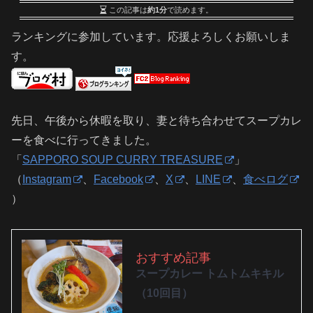
この記事は
約1分
で読めます。
ランキングに参加しています。応援よろしくお願いしま
す。
先日、午後から休暇を取り、妻と待ち合わせてスープカレ
ーを食べに行ってきました。
「
SAPPORO SOUP CURRY TREASURE
」
（
Instagram
、
Facebook
、
X
、
LINE
、
食べログ
）
おすすめ記事
スープカレー トムトムキキル
（10回目）