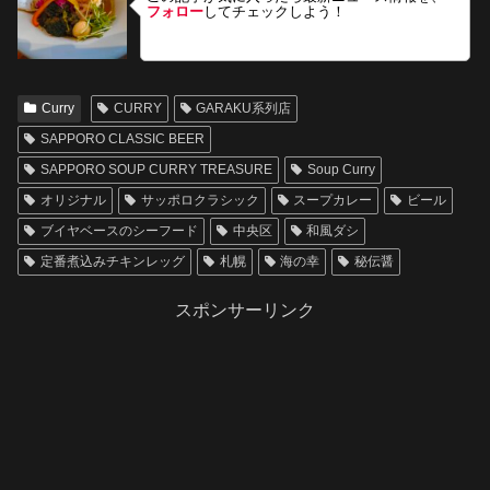
フォロー
してチェックしよう！
Curry
CURRY
GARAKU系列店
SAPPORO CLASSIC BEER
SAPPORO SOUP CURRY TREASURE
Soup Curry
オリジナル
サッポロクラシック
スープカレー
ビール
ブイヤベースのシーフード
中央区
和風ダシ
定番煮込みチキンレッグ
札幌
海の幸
秘伝醤
スポンサーリンク